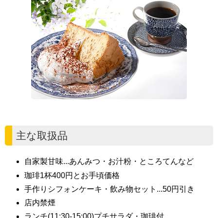
主な取扱品
自家製甘味...あんみつ・お汁粉・ところてんなど
珈琲1杯400円とお手頃価格
手作りシフォンケーキ・飲み物セット...50円引き
店内禁煙
ランチ(11:30-15:00)プチサラダ・珈琲付