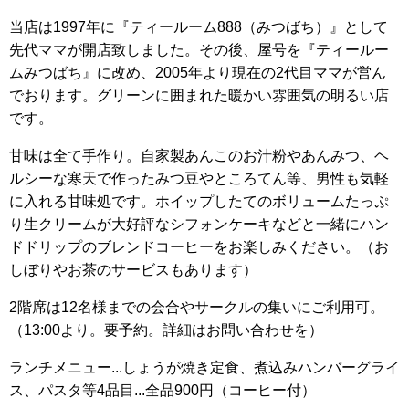
当店は1997年に『ティールーム888（みつばち）』として
先代ママが開店致しました。その後、屋号を『ティールー
ムみつばち』に改め、2005年より現在の2代目ママが営ん
でおります。グリーンに囲まれた暖かい雰囲気の明るい店
です。
甘味は全て手作り。自家製あんこのお汁粉やあんみつ、ヘ
ルシーな寒天で作ったみつ豆やところてん等、男性も気軽
に入れる甘味処です。ホイップしたてのボリュームたっぷ
り生クリームが大好評なシフォンケーキなどと一緒にハン
ドドリップのブレンドコーヒーをお楽しみください。（お
しぼりやお茶のサービスもあります）
2階席は12名様までの会合やサークルの集いにご利用可。
（13:00より。要予約。詳細はお問い合わせを）
ランチメニュー...しょうが焼き定食、煮込みハンバーグライ
ス、パスタ等4品目...全品900円（コーヒー付）