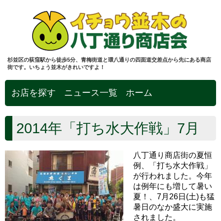
杉並区の荻窪駅から徒歩5分、青梅街道と環八通りの四面道交差点から先にある商店
街です。いちょう並木がきれいですよ！
お店を探す
ニュース一覧
ホーム
2014年「打ち水大作戦」7月
八丁通り商店街の夏恒
例、「打ち水大作戦」
が行われました。今年
は例年にも増して暑い
夏！、7月26日(土)も猛
暑日のなか盛大に実施
されました。