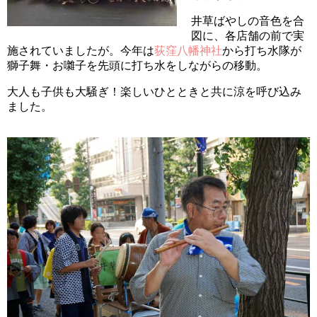
井草ばやしの音色を合
図に、各店舗の前で実
施されていましたが。今年は
荻窪八幡神社
から打ち水隊が
獅子舞・お囃子を先頭に打ち水をしながらの移動。
大人も子供も大騒ぎ！楽しいひとときと共に涼を呼び込み
ました。