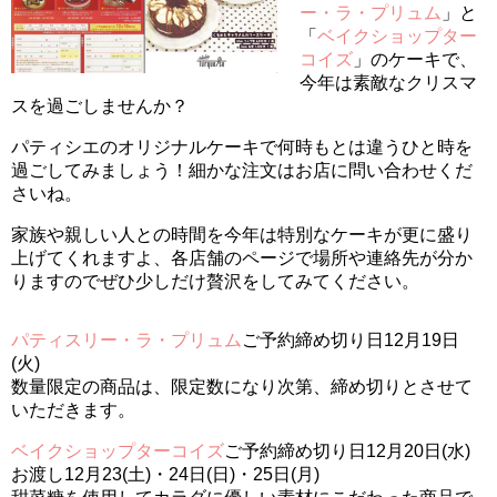
ー・ラ・プリュム
」と
「
ベイクショップター
コイズ
」のケーキで、
今年は素敵なクリスマ
スを過ごしませんか？
パティシエのオリジナルケーキで何時もとは違うひと時を
過ごしてみましょう！細かな注文はお店に問い合わせくだ
さいね。
家族や親しい人との時間を今年は特別なケーキが更に盛り
上げてくれますよ、各店舗のページで場所や連絡先が分か
りますのでぜひ少しだけ贅沢をしてみてください。
パティスリー・ラ・プリュム
ご予約締め切り日12月19日
(火)
数量限定の商品は、限定数になり次第、締め切りとさせて
いただきます。
ベイクショップターコイズ
ご予約締め切り日12月20日(水)
お渡し12月23(土)・24日(日)・25日(月)