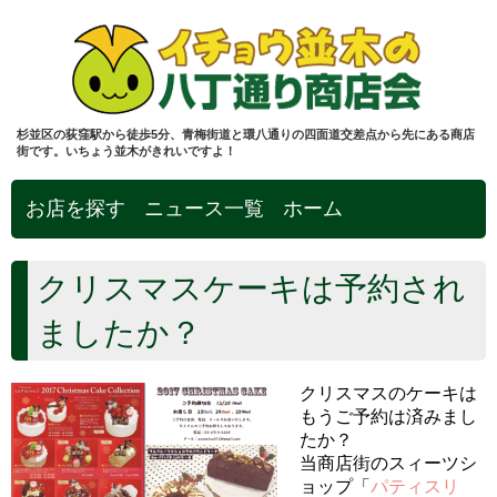
杉並区の荻窪駅から徒歩5分、青梅街道と環八通りの四面道交差点から先にある商店
街です。いちょう並木がきれいですよ！
お店を探す
ニュース一覧
ホーム
クリスマスケーキは予約され
ましたか？
クリスマスのケーキは
もうご予約は済みまし
たか？
当商店街のスィーツシ
ョップ「
パティスリ