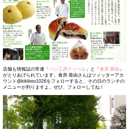
店舗も情報誌の常連「
パン工房クッペル
」と「
食房 亜由
」
がとりあげられています。食房 亜由さんはツィッターアカ
ウント@kikiboo1026をフォローすると、その日のランチの
メニューが判りますよ。ぜひ、フォローしてね！