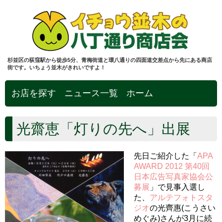
杉並区の荻窪駅から徒歩5分、青梅街道と環八通りの四面道交差点から先にある商店
街です。いちょう並木がきれいですよ！
お店を探す
ニュース一覧
ホーム
光齋恵「灯りの先へ」出展
先日ご紹介した「
APA
AWARD 2012 第40回
日本広告写真家協会公
募展
」で見事入選し
た、
アルテフォトスタ
ジオ
の光齊惠(こうさい
めぐみ)さんが3月に続