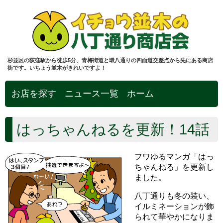
杉並区の荻窪駅から徒歩5分、青梅街道と環八通りの四面道交差点から先にある商店
街です。いちょう並木がきれいですよ！
お店を探す
ニュース一覧
ホーム
はっちゃんねるを更新！14話
フワゆるマンガ「はっ
ちゃんねる」を更新し
ました。
八丁通りも冬の装い、
イルミネーションが飾
られて華やかになりま