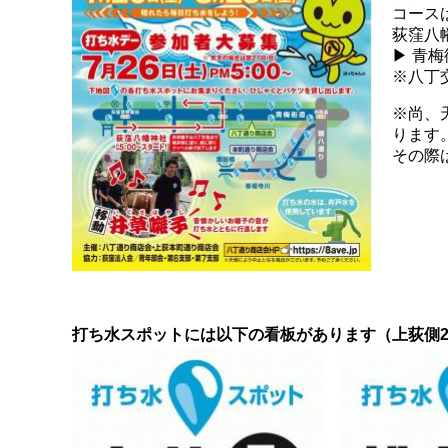
コース
荻窪八幡
▶ 青
※八丁
※尚、
ります
その際
打ち水スポットには以下の看板があります（上荻側2