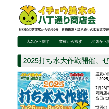
杉並区の荻窪駅から徒歩5分、青梅街道と環八通りの四面道交
店名から探す
業種から探す
地図から
2025打ち水大作戦開催、
盛夏の
「202
7月26
両商店
当日は
恒例の