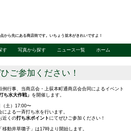
差点から先にある商店街です。いちょう並木がきれいですよ！
探す
写真から探す
ニュース一覧
ホーム
ぜひご参加ください！
恒例行事、当商店会・上荻本町通商店会合同によるイベント
5打ち水大作戦」
を開催します。
日（土）17:00〜
会による一斉打ち水を行います。
お近くの
打ち水ポイント
にてぜひご参加ください！
「移動井草囃子」は17時より開始します。