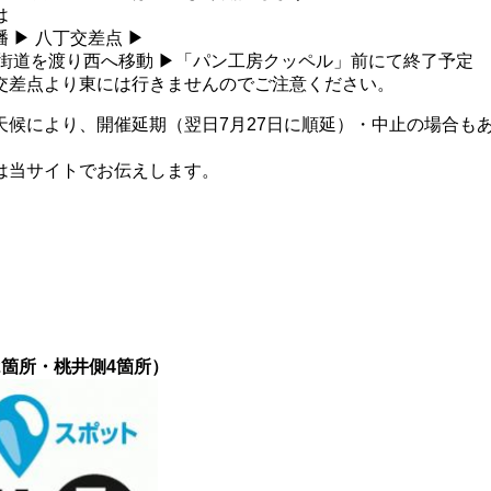
は
 ▶ 八丁交差点 ▶
梅街道を渡り西へ移動 ▶「パン工房クッペル」前にて終了予定
交差点より東には行きませんのでご注意ください。
天候により、開催延期（翌日7月27日に順延）・中止の場合も
。
は当サイトでお伝えします。
箇所・桃井側4箇所）