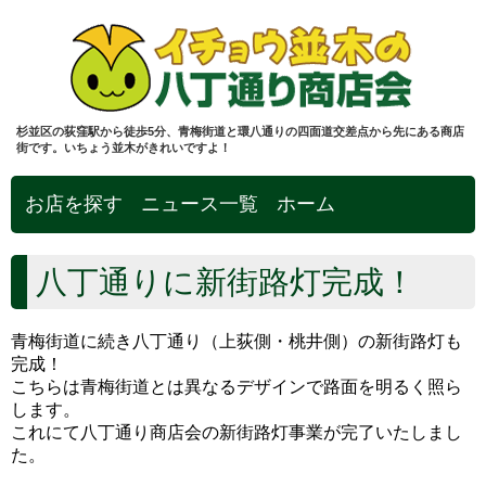
杉並区の荻窪駅から徒歩5分、青梅街道と環八通りの四面道交差点から先にある商店
街です。いちょう並木がきれいですよ！
お店を探す
ニュース一覧
ホーム
八丁通りに新街路灯完成！
青梅街道に続き八丁通り（上荻側・桃井側）の新街路灯も
完成！
こちらは青梅街道とは異なるデザインで路面を明るく照ら
します。
これにて八丁通り商店会の新街路灯事業が完了いたしまし
た。