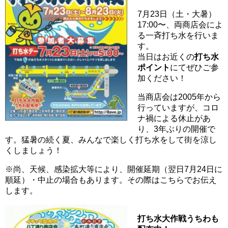
7月23日（土・大暑）
17:00〜、両商店会によ
る一斉打ち水を行いま
す。
当日はお近くの
打ち水
ポイント
にてぜひご参
加ください！
当商店会は2005年から
行っていますが、コロ
ナ禍による休止があ
り、3年ぶりの開催で
す。猛暑の続く夏、みんなで楽しく打ち水をして街を涼し
くしましょう！
※尚、天候、感染拡大等により、開催延期（翌日7月24日に
順延）・中止の場合もあります。その際はこちらでお伝え
します。
打ち水大作戦うちわも