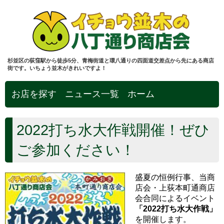
杉並区の荻窪駅から徒歩5分、青梅街道と環八通りの四面道交差点から先にある商店
街です。いちょう並木がきれいですよ！
お店を探す
ニュース一覧
ホーム
2022打ち水大作戦開催！ぜひ
ご参加ください！
盛夏の恒例行事、当商
店会・上荻本町通商店
会合同によるイベント
「2022打ち水大作戦」
を開催します。