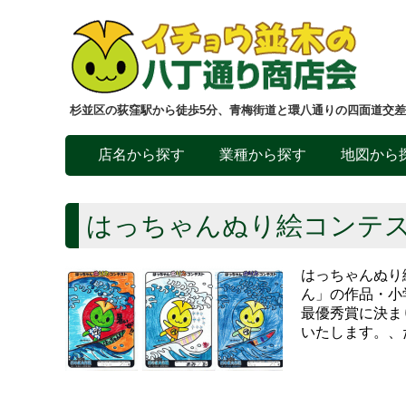
杉並区の荻窪駅から徒歩5分、青梅街道と環八通りの四面道交
店名から探す
業種から探す
地図から
はっちゃんぬり絵コンテス
はっちゃんぬり
ん」の作品・小
最優秀賞に決ま
いたします。、