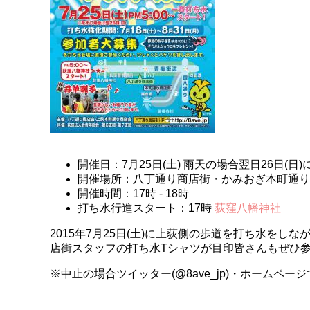
開催日：7月25日(土) 雨天の場合翌日26日(日
開催場所：八丁通り商店街・かみおぎ本町通り
開催時間：17時 - 18時
打ち水行進スタート：17時
荻窪八幡神社
2015年7月25日(土)に上荻側の歩道を打ち水を
店街スタッフの打ち水Tシャツが目印皆さんもぜひ
※中止の場合ツイッター(@8ave_jp)・ホームペ