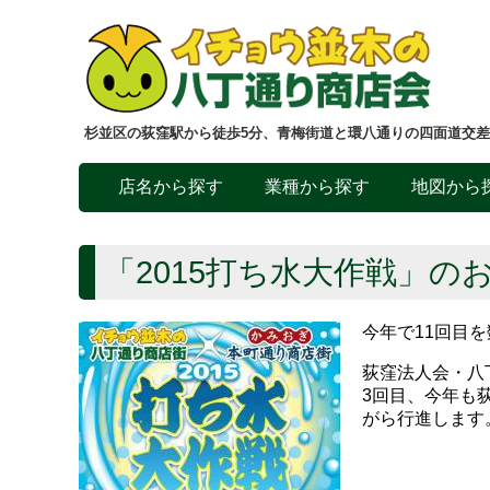
杉並区の荻窪駅から徒歩5分、青梅街道と環八通りの四面道交
店名から探す
業種から探す
地図から
「2015打ち水大作戦」の
今年で11回目
荻窪法人会・八
3回目、今年も
がら行進します