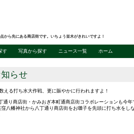
差点から先にある商店街です。いちょう並木がきれいですよ！
探す
写真から探す
ニュース一覧
ホーム
お知らせ
を数える打ち水大作戦、更に賑やかに行われますよ！
丁通り商店街・かみおぎ本町通商店街コラボレーションも今年
荻窪八幡神社から八丁通り商店街をお囃子を先頭に打ち水をし
。