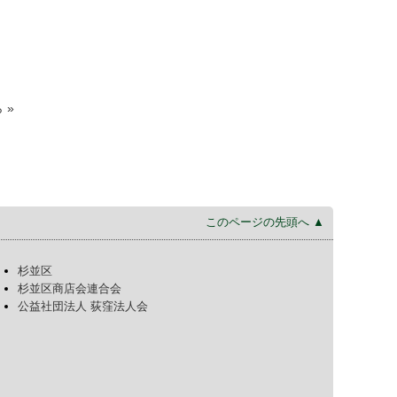
 »
このページの先頭へ ▲
杉並区
杉並区商店会連合会
公益社団法人 荻窪法人会