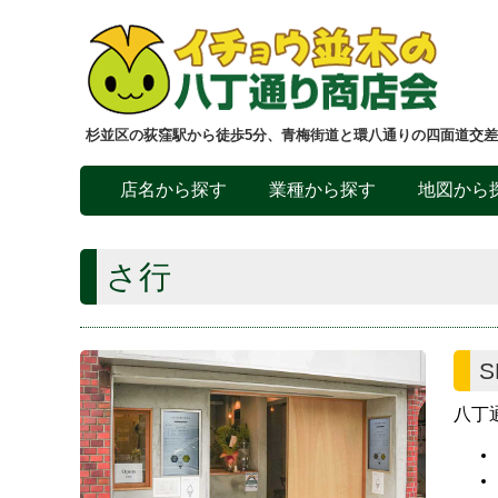
杉並区の荻窪駅から徒歩5分、青梅街道と環八通りの四面道交
店名から探す
業種から探す
地図から
さ行
S
八丁