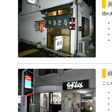
隠れ
銭
こじ